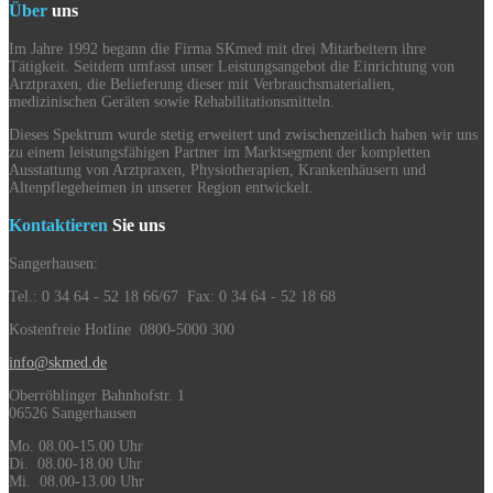
Über
uns
Im Jahre 1992 begann die Firma SKmed mit drei Mitarbeitern ihre
Tätigkeit. Seitdem umfasst unser Leistungsangebot die Einrichtung von
Arztpraxen, die Belieferung dieser mit Verbrauchsmaterialien,
medizinischen Geräten sowie Rehabilitationsmitteln.
Dieses Spektrum wurde stetig erweitert und zwischenzeitlich haben wir uns
zu einem leistungsfähigen Partner im Marktsegment der kompletten
Ausstattung von Arztpraxen, Physiotherapien, Krankenhäusern und
Altenpflegeheimen in unserer Region entwickelt.
Kontaktieren
Sie uns
Sangerhausen:
Tel.: 0 34 64 - 52 18 66/67 Fax: 0 34 64 - 52 18 68
Kostenfreie Hotline 0800-5000 300
info@skmed.de
Oberröblinger Bahnhofstr. 1
06526 Sangerhausen
Mo. 08.00-15.00 Uhr
Di. 08.00-18.00 Uhr
Mi. 08.00-13.00 Uhr