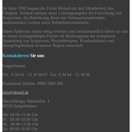
Im Jahre 1992 begann die Firma SKmed mit drei Mitarbeitern ihre
Tätigkeit. Seitdem umfasst unser Leistungsangebot die Einrichtung von
Arztpraxen, die Belieferung dieser mit Verbrauchsmaterialien,
medizinischen Geräten sowie Rehabilitationsmitteln.
Dieses Spektrum wurde stetig erweitert und zwischenzeitlich haben wir uns
zu einem leistungsfähigen Partner im Marktsegment der kompletten
Ausstattung von Arztpraxen, Physiotherapien, Krankenhäusern und
Altenpflegeheimen in unserer Region entwickelt.
Kontaktieren
Sie uns
Sangerhausen:
Tel.: 0 34 64 - 52 18 66/67 Fax: 0 34 64 - 52 18 68
Kostenfreie Hotline 0800-5000 300
info@skmed.de
Oberröblinger Bahnhofstr. 1
06526 Sangerhausen
Mo. 08.00-15.00 Uhr
Di. 08.00-18.00 Uhr
Mi. 08.00-13.00 Uhr
Do. 08.00-18.00 Uhr