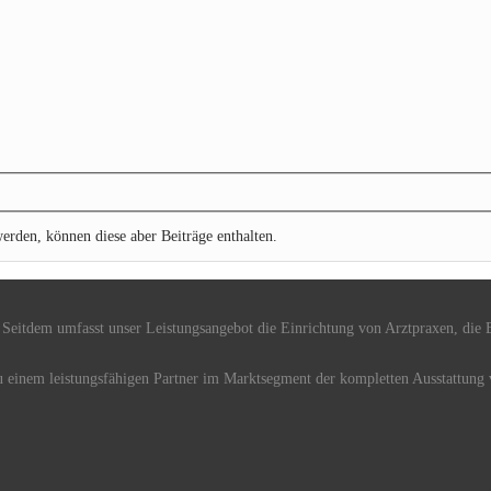
erden, können diese aber Beiträge enthalten.
 Seitdem umfasst unser Leistungsangebot die Einrichtung von Arztpraxen, die B
zu einem leistungsfähigen Partner im Marktsegment der kompletten Ausstattung