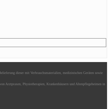
elieferung dieser mit Verbrauchsmaterialien, medizinischen Geräten sowie
 von Arztpraxen, Physiotherapien, Krankenhäusern und Altenpflegeheimen in