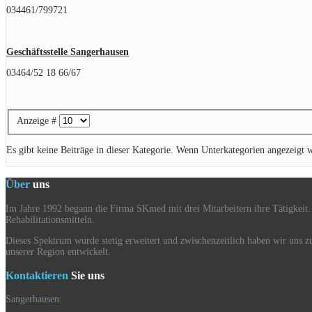
034461/799721
Geschäftsstelle Sangerhausen
03464/52 18 66/67
Anzeige #
Es gibt keine Beiträge in dieser Kategorie. Wenn Unterkategorien angezeigt w
Über
uns
Im Jahre 1992 begann die Firma SKmed mit drei Mitarbeitern ihre Tätigkeit.
Rehabilitationsmitteln.
Dieses Spektrum wurde stetig erweitert und zwischenzeitlich haben wir uns 
unserer Region entwickelt.
Kontaktieren
Sie uns
Sangerhausen: