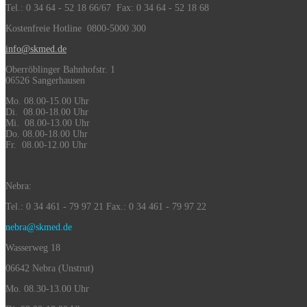
Tel.: 0 34 64 - 52 18 66/67 Fax: 0 34 64 - 52 18 68
Kostenfreie Hotline 0800-5000 300
info@skmed.de
Oberröblinger Bahnhofstr. 1
06526 Sangerhausen
Mo. 08.00-15.00 Uhr
Di. 08.00-18.00 Uhr
Mi. 08.00-13.00 Uhr
Do. 08.00-18.00 Uhr
Fr. 08.00-12.00 Uhr
Nebra:
Tel.: 0 34 461 - 79 97 21 Fax.: 0 34 461 - 79 97 22
nebra@skmed.de
Wasserweg 18
06642 Nebra (Unstrut)
Mo. 08.30-13.00 Uhr